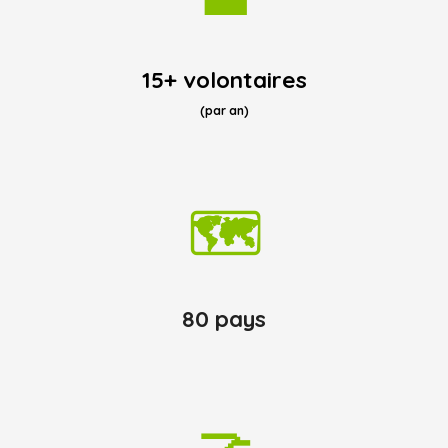
15+ volontaires
(par an)
🗺️
80 pays