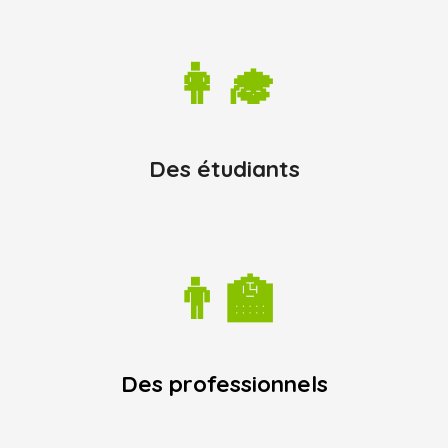
👩‍🎓
Des étudiants
👨‍🏫
D
es professionnels